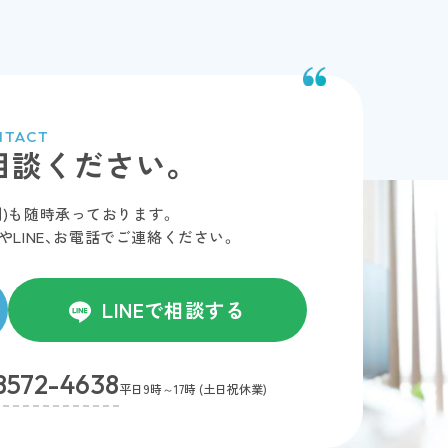
NTACT
相談ください。
制)も随時承っております。
INE、
お電話でご連絡ください。
LINEで相談する
8572-4638
平日9時～17時 (土日祝休業)