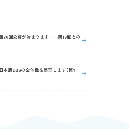
第20回公募が始まります——第19回との
本版DBSの全体像を整理します【第1